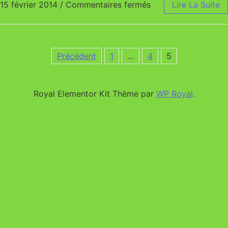
15 février 2014
/
Commentaires fermés
sur Taille des arbres
Lire La Suite
Précédent
1
…
4
5
Pagination des publications
Royal Elementor Kit Thème par
WP Royal
.