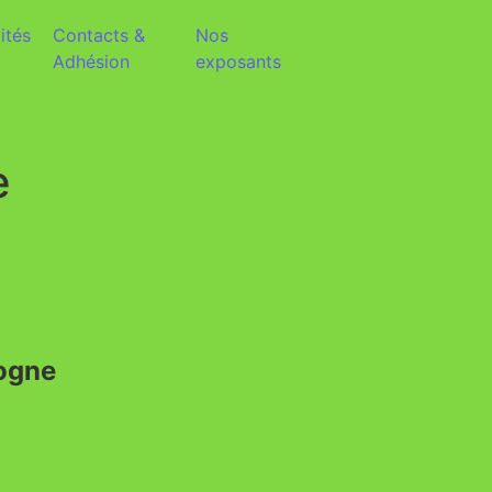
ités
Contacts &
Nos
Adhésion
exposants
e
dogne