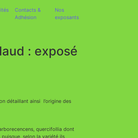
ités
Contacts &
Nos
Adhésion
exposants
laud : exposé
n détaillant ainsi l’origine des
arborecencens, quercifollia dont
puisque, selon la variété ils