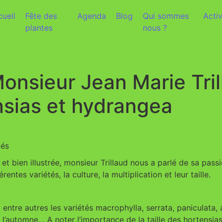
ueil
Fête des
Agenda
Blog
Qui sommes
Activ
plantes
nous ?
onsieur Jean Marie Tril
nsias et hydrangea
més
 bien illustrée, monsieur Trillaud nous a parlé de sa passio
rentes variétés, la culture, la multiplication et leur taille.
ntre autres les variétés macrophylla, serrata, paniculata, 
 l’automne… A noter l’importance de la taille des hortensias 