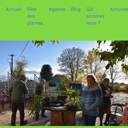
Aller au contenu
Accueil
Fête
Agenda
Blog
Qui
Activité
des
sommes
plantes
nous ?